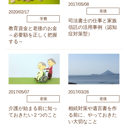
2017/05/08
老後
2020/02/17
学費
司法書士の仕事と家族
信託の活用事例（認知
教育資金と老後のお金
症対策型）
～必要額を正しく把握
する～
2017/05/07
2017/03/26
老後
老後
介護が始まる前に知っ
相続対策や遺言書を作
ておきたい２つのこと
る前に、やっておきた
い大切なこと