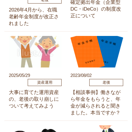
確定拠出年金（企業型
DC・iDeCo）の制度改
2026年4月から、在職
正について
老齢年金制度が改正さ
れました
2025/05/29
2023/08/02
資産運用
老後
大事に育てた運用資産
【相談事例】働きなが
の、老後の取り崩しに
ら年金をもらうと、年
ついて考えてみよう
金が減らされると聞き
ました。本当ですか？